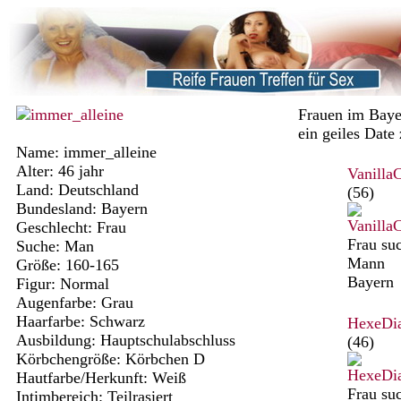
Frauen im Baye
ein geiles Date
Name: immer_alleine
Alter: 46 jahr
Vanilla
Land: Deutschland
(56)
Bundesland: Bayern
Geschlecht: Frau
Frau su
Suche: Man
Mann
Größe: 160-165
Bayern
Figur: Normal
Augenfarbe: Grau
Haarfarbe: Schwarz
HexeDi
Ausbildung: Hauptschulabschluss
(46)
Körbchengröße: Körbchen D
Hautfarbe/Herkunft: Weiß
Frau su
Intimbereich: Teilrasiert