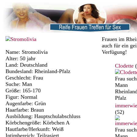
Frauen im Rhei
auch für ein gei
Name: Stromolivia
Verfügung!
Alter: 50 jahr
Land: Deutschland
Clodette
(
Bundesland: Rheinland-Pfalz
Geschlecht: Frau
Frau such
Suche: Man
Mann
Größe: 165-170
Rheinland
Figur: Normal
Pfalz
Augenfarbe: Grün
immerwie
Haarfarbe: Braun
(52)
Ausbildung: Hauptschulabschluss
Körbchengröße: Körbchen A
Hautfarbe/Herkunft: Weiß
Frau such
Intimbereich: Teilrasiert
Mann