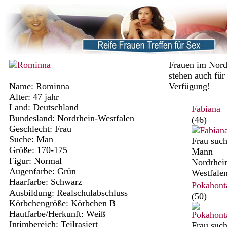
Frauen im Nord
stehen auch für
Name: Rominna
Verfügung!
Alter: 47 jahr
Land: Deutschland
Fabiana
Bundesland: Nordrhein-Westfalen
(46)
Geschlecht: Frau
Suche: Man
Frau such
Größe: 170-175
Mann
Figur: Normal
Nordrhei
Augenfarbe: Grün
Westfale
Haarfarbe: Schwarz
Pokahont
Ausbildung: Realschulabschluss
(50)
Körbchengröße: Körbchen B
Hautfarbe/Herkunft: Weiß
Intimbereich: Teilrasiert
Frau such