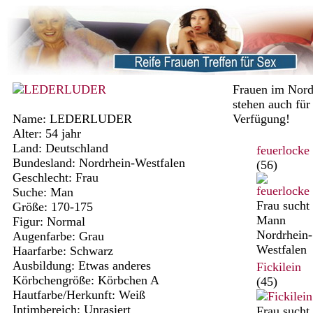
Frauen im Nord
stehen auch für
Name: LEDERLUDER
Verfügung!
Alter: 54 jahr
Land: Deutschland
feuerlocke
Bundesland: Nordrhein-Westfalen
(56)
Geschlecht: Frau
Suche: Man
Frau sucht
Größe: 170-175
Mann
Figur: Normal
Nordrhein-
Augenfarbe: Grau
Westfalen
Haarfarbe: Schwarz
Ausbildung: Etwas anderes
Fickilein
Körbchengröße: Körbchen A
(45)
Hautfarbe/Herkunft: Weiß
Intimbereich: Unrasiert
Frau sucht