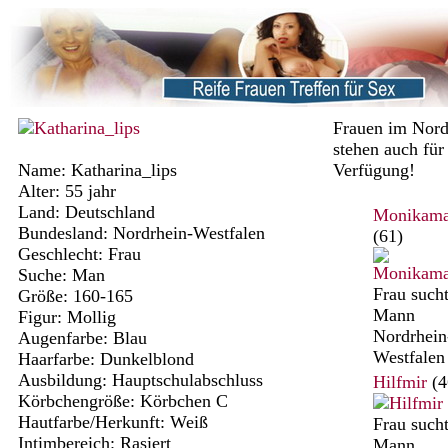
Frauen im Nord
stehen auch für
Name: Katharina_lips
Verfügung!
Alter: 55 jahr
Land: Deutschland
Monikama
Bundesland: Nordrhein-Westfalen
(61)
Geschlecht: Frau
Suche: Man
Frau such
Größe: 160-165
Mann
Figur: Mollig
Nordrhein
Augenfarbe: Blau
Westfalen
Haarfarbe: Dunkelblond
Ausbildung: Hauptschulabschluss
Hilfmir
(4
Körbchengröße: Körbchen C
Hautfarbe/Herkunft: Weiß
Frau such
Intimbereich: Rasiert
Mann