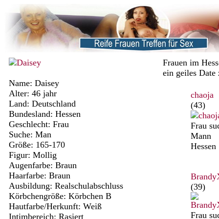
Frauen im Hess
ein geiles Date
Name: Daisey
Alter: 46 jahr
chaoja
Land: Deutschland
(43)
Bundesland: Hessen
Geschlecht: Frau
Frau su
Suche: Man
Mann
Größe: 165-170
Hessen
Figur: Mollig
Augenfarbe: Braun
Haarfarbe: Braun
Brandy
Ausbildung: Realschulabschluss
(39)
Körbchengröße: Körbchen B
Hautfarbe/Herkunft: Weiß
Frau su
Intimbereich: Rasiert