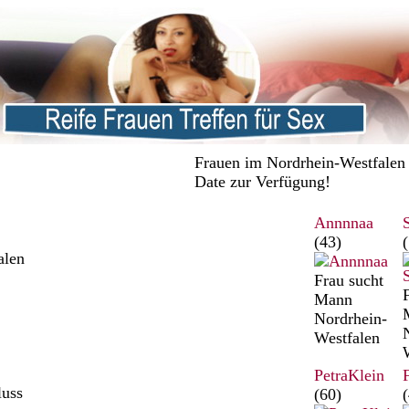
Frauen im Nordrhein-Westfalen s
Date zur Verfügung!
Annnnaa
(43)
(
alen
Frau sucht
Mann
Nordrhein-
Westfalen
PetraKlein
luss
(60)
(