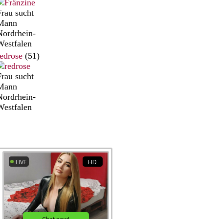
Frau sucht
Mann
Nordrhein-
Westfalen
redrose
(51)
Frau sucht
Mann
Nordrhein-
Westfalen