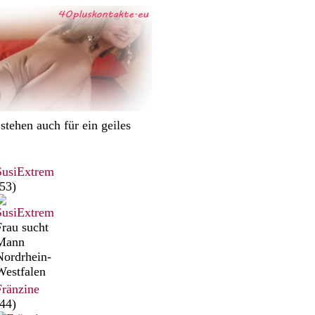
tehen auch für ein geiles
SusiExtrem
53)
Frau sucht
Mann
Nordrhein-
Westfalen
Fränzine
44)