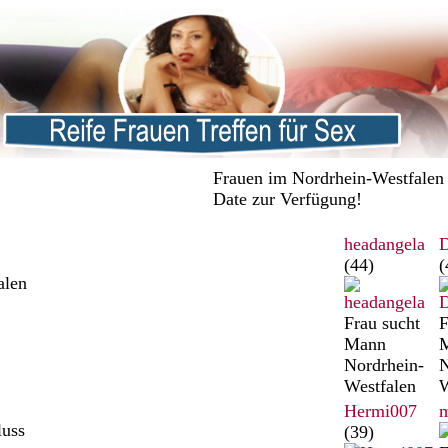
Frauen im Nordrhein-Westfalen s
Date zur Verfügung!
headangela
D
(44)
(
alen
Frau sucht
F
Mann
Nordrhein-
N
Westfalen
W
Hermi007
m
luss
(39)