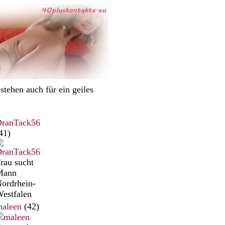
tehen auch für ein geiles
ranTack56
41)
rau sucht
Mann
ordrhein-
estfalen
aleen
(42)