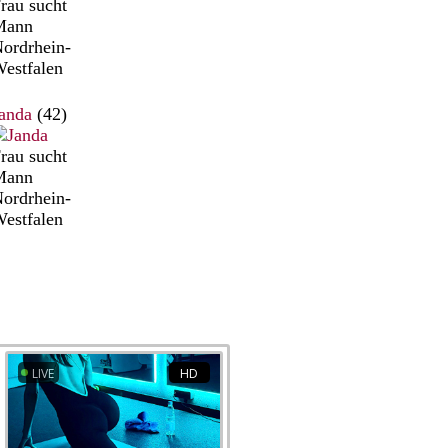
rau sucht
Mann
ordrhein-
estfalen
anda
(42)
rau sucht
Mann
ordrhein-
estfalen