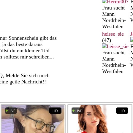
F
Frau sucht
Mann
N
Nordrhein-
W
Westfalen
heisse_sie
J
nur Sonnenschein gibt das
(47)
 ja das beste daraus
F
lst du ein kleiner Teil
Frau sucht
solltest mir schreiben...
Mann
N
Nordrhein-
W
Westfalen
xQ, Melde Sie sich noch
eine geile Nachricht!!